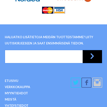
HALUATKO LISÄTIETOJA MEIDÄN TUOTTEISTAMME? LIITY
UUTISKIRJEESEEN JA SAAT ENSIMMÄISENÄ TIEDON.
ETUSIVU
VERKKOKAUPPA
MYYNTIEHDOT
MEISTÄ
YHTEYSTIEDOT