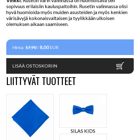
Vinkki:
Rusetin värin valinnassa on huomioitava sen
sopivuus erilaisiin kauluspaitoihin. Rusetin valinnassa olisi
hyvä huomioida myös muiden asusteiden ja myös kenkien
värisävyjä kokonaisvaltaisen ja tyylikkään ulkoisen
olemuksen aikaan saamiseen.
8,00
Hinta:
17,90
/
EUR
LISÄÄ OSTOSKORIIN
LIITTYVÄT TUOTTEET
SILAS KIDS