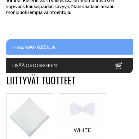
Vinkki:
Rusetin värin valinnassa on huomioitava sen
sopivuus kauluspaidan sävyyn. Näin saadaan aikaan
monipuolisempia vaihtoehtoja.
6,00
Hinta:
9,90
/
EUR
LISÄÄ OSTOSKORIIN
LIITTYVÄT TUOTTEET
WHITE