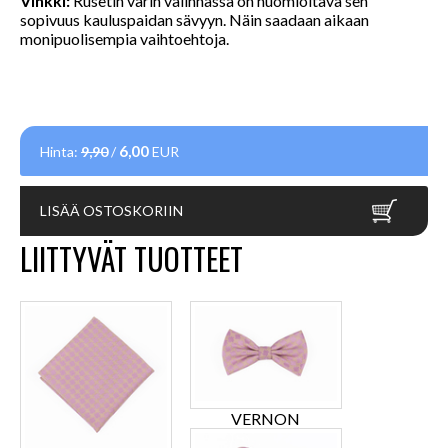
Vinkki:
Rusetin värin valinnassa on huomioitava sen
sopivuus kauluspaidan sävyyn. Näin saadaan aikaan
monipuolisempia vaihtoehtoja.
6,00
Hinta:
9,90
/
EUR
LISÄÄ OSTOSKORIIN
LIITTYVÄT TUOTTEET
VERNON