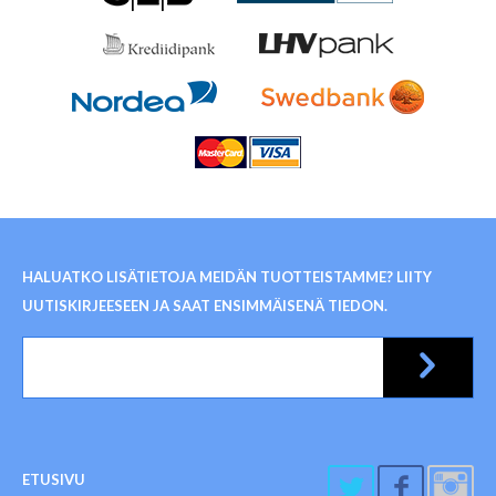
HALUATKO LISÄTIETOJA MEIDÄN TUOTTEISTAMME? LIITY
UUTISKIRJEESEEN JA SAAT ENSIMMÄISENÄ TIEDON.
ETUSIVU