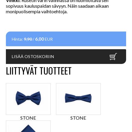
Vinkki:
Rusetin värin valinnassa on huomioitava sen
sopivuus kauluspaidan sävyyn. Näin saadaan aikaan
monipuolisempia vaihtoehtoja.
6,00
Hinta:
9,90
/
EUR
LISÄÄ OSTOSKORIIN
LIITTYVÄT TUOTTEET
STONE
STONE