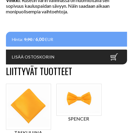
Vinkki:
Rusetin värin valinnassa on huomioitava sen
sopivuus kauluspaidan sävyyn. Näin saadaan aikaan
monipuolisempia vaihtoehtoja.
6,00
Hinta:
9,90
/
EUR
LISÄÄ OSTOSKORIIN
LIITTYVÄT TUOTTEET
SPENCER
TASKULIINA