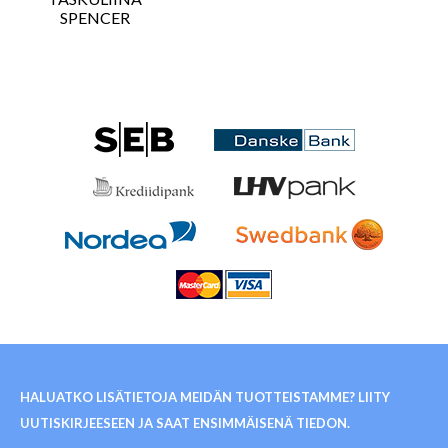
SPENCER
HALUATKO LISÄTIETOJA MEIDÄN TUOTTEISTAMME? LIITY
UUTISKIRJEESEEN JA SAAT ENSIMMÄISENÄ TIEDON.