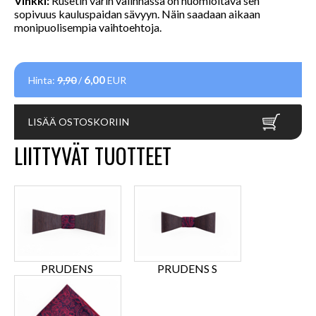
Vinkki:
Rusetin värin valinnassa on huomioitava sen
sopivuus kauluspaidan sävyyn. Näin saadaan aikaan
monipuolisempia vaihtoehtoja.
6,00
Hinta:
9,90
/
EUR
LISÄÄ OSTOSKORIIN
LIITTYVÄT TUOTTEET
PRUDENS
PRUDENS S