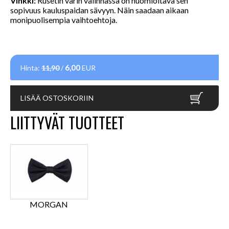
Vinkki:
Rusetin värin valinnassa on huomioitava sen
sopivuus kauluspaidan sävyyn. Näin saadaan aikaan
monipuolisempia vaihtoehtoja.
6,00
Hinta:
11,90
/
EUR
LISÄÄ OSTOSKORIIN
LIITTYVÄT TUOTTEET
MORGAN