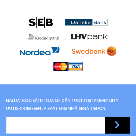
HALUATKO LISÄTIETOJA MEIDÄN TUOTTEISTAMME? LIITY
UUTISKIRJEESEEN JA SAAT ENSIMMÄISENÄ TIEDON.