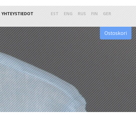
YHTEYSTIEDOT
EST
ENG
RUS
FIN
GER
Ostoskori