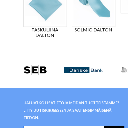
TASKULIINA
SOLMIO DALTON
DALTON
HALUATKO LISÄTIETOJA MEIDÄN TUOTTEISTAMME?
LIITY UUTISKIRJEESEEN JA SAAT ENSIMMÄISENÄ
TIEDON.