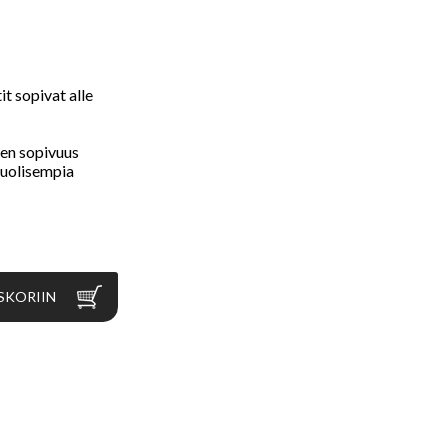
t sopivat alle
sen sopivuus
puolisempia
SKORIIN