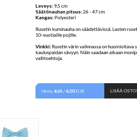
Leveys:
9,5 cm
Säätönauhan pituus:
26 - 47 cm
Kangas:
Polyesteri
Rusetin kuminauha on säädettävissä. Lasten ruseti
10-vuotiaille pojille.
Vinkki:
Rusetin värin valinnassa on huomioitava 
kauluspaidan sävyyn. Näin saadaan aikaan moni
vaihtoehtoja.
6,00
LISÄÄ OSTO
Hinta:
8,25
/
EUR