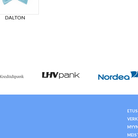
DALTON
ETUS
VER
MYY
MEIS