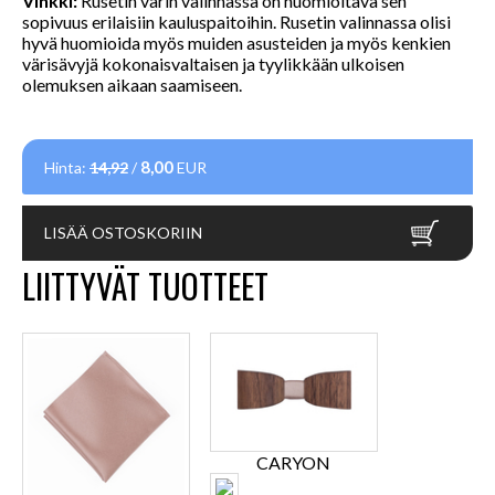
Vinkki:
Rusetin värin valinnassa on huomioitava sen
sopivuus erilaisiin kauluspaitoihin. Rusetin valinnassa olisi
hyvä huomioida myös muiden asusteiden ja myös kenkien
värisävyjä kokonaisvaltaisen ja tyylikkään ulkoisen
olemuksen aikaan saamiseen.
8,00
Hinta:
14,92
/
EUR
LISÄÄ OSTOSKORIIN
LIITTYVÄT TUOTTEET
CARYON