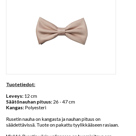
Tuotetiedot:
Leveys:
12 cm
Säätönauhan pituus:
26 - 47 cm
Kangas:
Polyesteri
Rusetin nauha on kangasta ja nauhan pituus on
säädettävissä. Tuote on pakattu tyylikkääseen rasiaan.