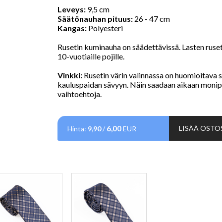
Leveys:
9,5 cm
Säätönauhan pituus:
26 - 47 cm
Kangas:
Polyesteri
Rusetin kuminauha on säädettävissä. Lasten ruseti
10-vuotiaille pojille.
Vinkki:
Rusetin värin valinnassa on huomioitava 
kauluspaidan sävyyn. Näin saadaan aikaan moni
vaihtoehtoja.
6,00
LISÄÄ OSTO
Hinta:
9,90
/
EUR