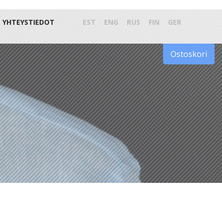
YHTEYSTIEDOT
EST
ENG
RUS
FIN
GER
Ostoskori