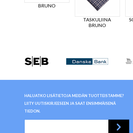
BRUNO
TASKULIINA
S
BRUNO
HALUATKO LISÄTIETOJA MEIDÄN TUOTTEISTAMME?
LIITY UUTISKIRJEESEEN JA SAAT ENSIMMÄISENÄ
TIEDON.