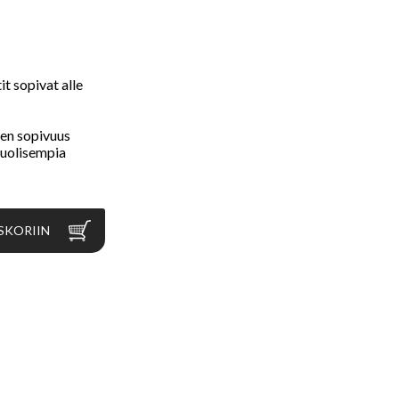
t sopivat alle
sen sopivuus
puolisempia
SKORIIN