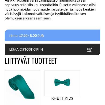
Vinkki:
Rusetin värin valinnassa on huomioitava sen
sopivuus erilaisiin kauluspaitoihin. Rusetin valinnassa olisi
hyvä huomioida myös muiden asusteiden ja myös kenkien
värisävyjä kokonaisvaltaisen ja tyylikkään ulkoisen
olemuksen aikaan saamiseen.
8,00
Hinta:
17,90
/
EUR
LISÄÄ OSTOSKORIIN
LIITTYVÄT TUOTTEET
RHETT KIDS