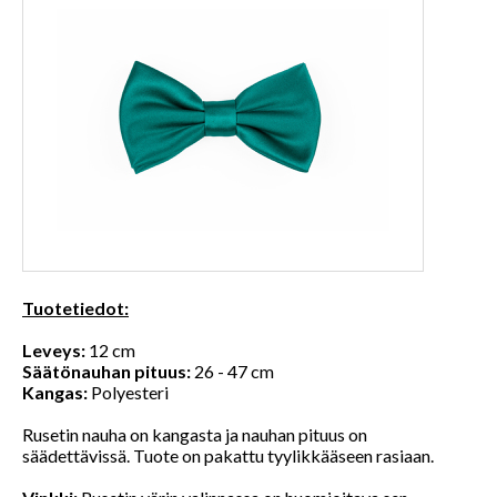
Tuotetiedot:
Leveys:
12 cm
Säätönauhan pituus:
26 - 47 cm
Kangas:
Polyesteri
Rusetin nauha on kangasta ja nauhan pituus on
säädettävissä. Tuote on pakattu tyylikkääseen rasiaan.