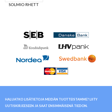
SOLMIO RHETT
HALUATKO LISÄTIETOJA MEIDÄN TUOTTEISTAMME? LIITY
UUTISKIRJEESEEN JA SAAT ENSIMMÄISENÄ TIEDON.