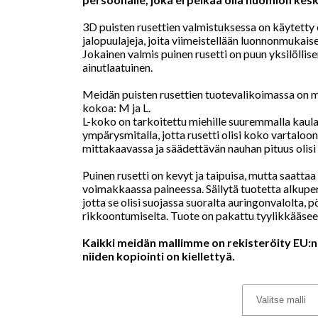
3D puisten rusettien valmistuksessa on käytetty e
jalopuulajeja, joita viimeistellään luonnonmukaisel
Jokainen valmis puinen rusetti on puun yksilöllis
ainutlaatuinen.
Meidän puisten rusettien tuotevalikoimassa on mi
kokoa: M ja L.
L-koko on tarkoitettu miehille suuremmalla kaul
ympärysmitalla, jotta rusetti olisi koko vartaloo
mittakaavassa ja säädettävän nauhan pituus olisi r
Puinen rusetti on kevyt ja taipuisa, mutta saattaa
voimakkaassa paineessa. Säilytä tuotetta alkuper
jotta se olisi suojassa suoralta auringonvalolta, pö
rikkoontumiselta. Tuote on pakattu tyylikkääsee
Kaikki meidän mallimme on rekisteröity EU:n t
niiden kopiointi on kiellettyä.