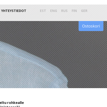
YHTEYSTIEDOT
EST
ENG
RUS
FIN
GER
Ostoskori
eltu rohkealle
kipisteessä!