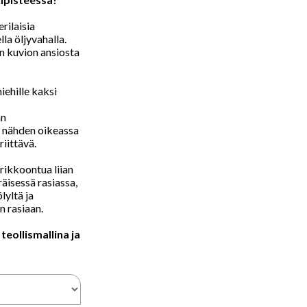
rilaisia
la öljyvahalla.
en kuvion ansiosta
ehille kaksi
an
n nähden oikeassa
iittävä.
 rikkoontua liian
äisessä rasiassa,
lyltä ja
n rasiaan.
eollismallina ja