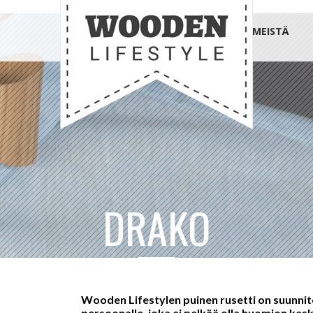
MEISTÄ
DRAKO
Wooden Lifestylen puinen rusetti on suunnit
persoonalle, joka ei pelkää olla huomion kes