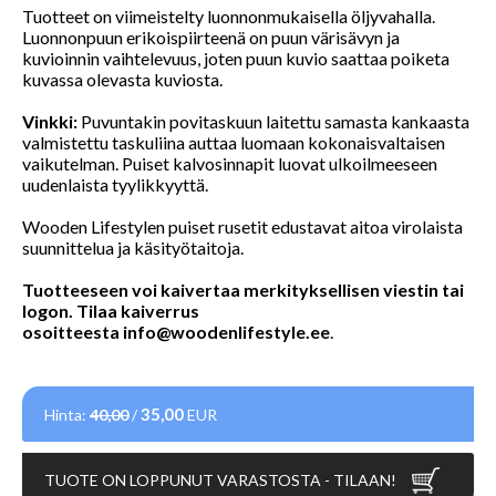
Tuotteet on viimeistelty luonnonmukaisella öljyvahalla.
Luonnonpuun erikoispiirteenä on puun värisävyn ja
kuvioinnin vaihtelevuus, joten puun kuvio saattaa poiketa
kuvassa olevasta kuviosta.
Vinkki:
Puvuntakin povitaskuun laitettu samasta kankaasta
valmistettu taskuliina auttaa luomaan kokonaisvaltaisen
vaikutelman. Puiset kalvosinnapit luovat ulkoilmeeseen
uudenlaista tyylikkyyttä.
Wooden Lifestylen puiset rusetit edustavat aitoa virolaista
suunnittelua ja käsityötaitoja.
Tuotteeseen voi kaivertaa merkityksellisen viestin tai
logon. Tilaa kaiverrus
osoitteesta
info@woodenlifestyle.ee
.
35,00
Hinta:
40,00
/
EUR
TUOTE ON LOPPUNUT VARASTOSTA - TILAAN!