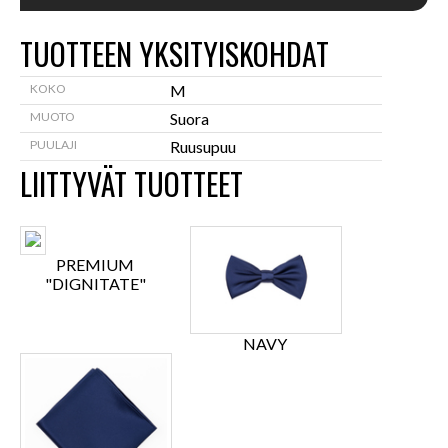
TUOTTEEN YKSITYISKOHDAT
KOKO
M
MUOTO
Suora
PUULAJI
Ruusupuu
LIITTYVÄT TUOTTEET
PREMIUM
"DIGNITATE"
NAVY