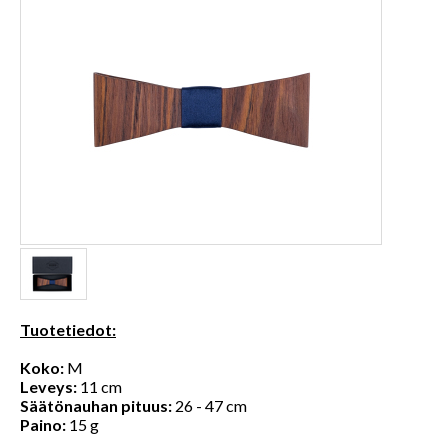
Tuotetiedot:
Koko:
M
Leveys:
11 cm
Säätönauhan pituus:
26 - 47 cm
Paino:
15 g