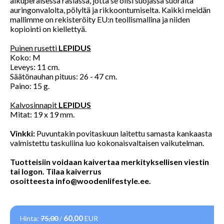
alkuperäisessä rasiassa, jotta se olisi suojassa suoralta
auringonvalolta, pölyltä ja rikkoontumiselta. Kaikki meidän
mallimme on rekisteröity EU:n teollismallina ja niiden
kopiointi on kiellettyä.
Puinen rusetti
LEPIDUS
Koko: M
Leveys: 11 cm.
Säätönauhan pituus: 26 - 47 cm.
Paino: 15 g.
Kalvosinnapit
LEPIDUS
Mitat: 19 x 19 mm.
Vinkki:
Puvuntakin povitaskuun laitettu samasta kankaasta
valmistettu taskuliina luo kokonaisvaltaisen vaikutelman.
Tuotteisiin voidaan kaivertaa merkityksellisen viestin
tai logon. Tilaa kaiverrus
osoitteesta
info@woodenlifestyle.ee
.
60,00
Hinta:
75,00
/
EUR