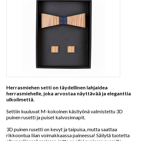
Herrasmiehen setti on täydellinen lahjaidea
herrasmiehelle, joka arvostaa näyttävää ja eleganttia
ulkoilmettä.
Settiin kuuluvat M-kokoinen käsityönä valmistettu 3D
puinen rusetti ja puiset kalvosinnapit.
3D puinen rusetti on kevyt ja taipuisa, mutta saattaa
rikkoontua liian voimakkaassa paineessa! Säilytä tuotetta