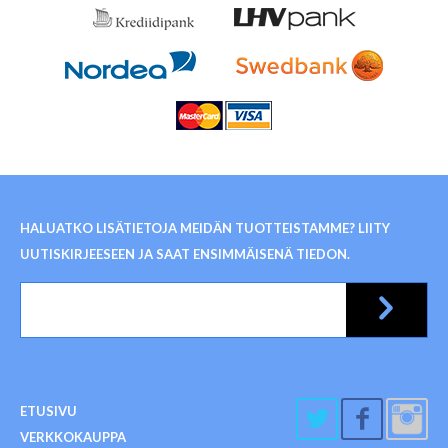
HALUATKO LISÄTIETOJA MEIDÄN TUOTTEISTAMME? LIITY
UUTISKIRJEESEEN JA SAAT ENSIMMÄISENÄ TIEDON.
ETUSIVU
VERKKOKAUPPA