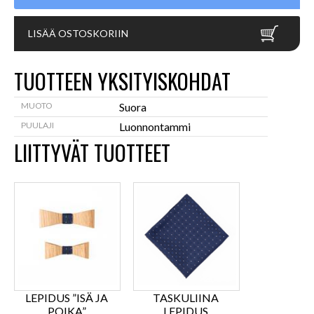
LISÄÄ OSTOSKORIIN
TUOTTEEN YKSITYISKOHDAT
MUOTO
Suora
PUULAJI
Luonnontammi
LIITTYVÄT TUOTTEET
LEPIDUS ”ISÄ JA
TASKULIINA
POIKA”
LEPIDUS