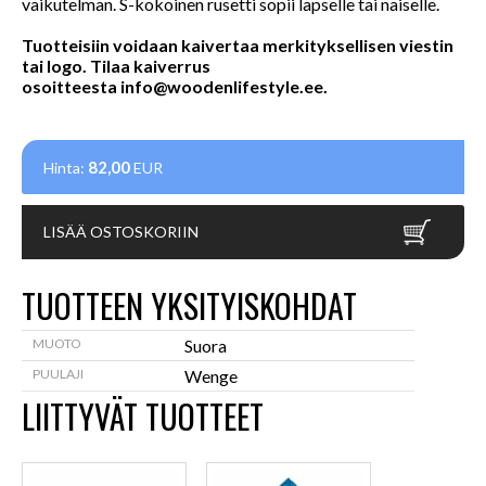
vaikutelman. S-kokoinen rusetti sopii lapselle tai naiselle.
Tuotteisiin voidaan kaivertaa merkityksellisen viestin
tai logo. Tilaa kaiverrus
osoitteesta
info@woodenlifestyle.ee
.
82,00
Hinta:
EUR
LISÄÄ OSTOSKORIIN
TUOTTEEN YKSITYISKOHDAT
MUOTO
Suora
PUULAJI
Wenge
LIITTYVÄT TUOTTEET