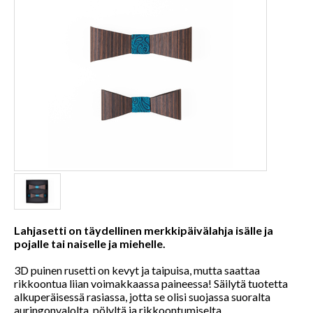
Lahjasetti on täydellinen merkkipäivälahja isälle ja
pojalle tai naiselle ja miehelle.
3D puinen rusetti on kevyt ja taipuisa, mutta saattaa
rikkoontua liian voimakkaassa paineessa! Säilytä tuotetta
alkuperäisessä rasiassa, jotta se olisi suojassa suoralta
auringonvalolta, pölyltä ja rikkoontumiselta.