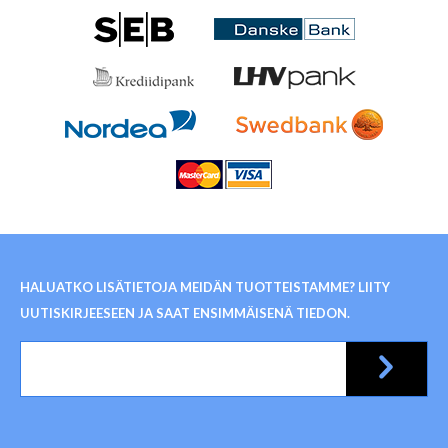
HALUATKO LISÄTIETOJA MEIDÄN TUOTTEISTAMME? LIITY
UUTISKIRJEESEEN JA SAAT ENSIMMÄISENÄ TIEDON.