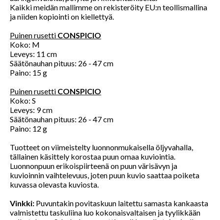
Kaikki meidän mallimme on rekisteröity EU:n teollismallina
ja niiden kopiointi on kiellettyä.
Puinen rusetti
CONSPICIO
Koko: M
Leveys: 11 cm
Säätönauhan pituus: 26 - 47 cm
Paino: 15 g
Puinen rusetti
CONSPICIO
Koko: S
Leveys: 9 cm
Säätönauhan pituus: 26 - 47 cm
Paino: 12 g
Tuotteet on viimeistelty luonnonmukaisella öljyvahalla,
tällainen käsittely korostaa puun omaa kuviointia.
Luonnonpuun erikoispiirteenä on puun värisävyn ja
kuvioinnin vaihtelevuus, joten puun kuvio saattaa poiketa
kuvassa olevasta kuviosta.
Vinkki:
Puvuntakin povitaskuun laitettu samasta kankaasta
valmistettu taskuliina luo kokonaisvaltaisen ja tyylikkään