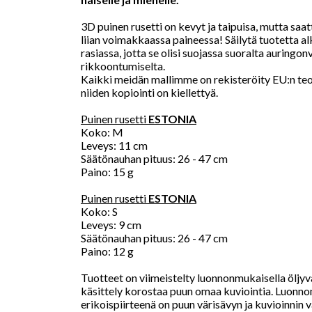
3D puinen rusetti on kevyt ja taipuisa, mutta saa
liian voimakkaassa paineessa! Säilytä tuotetta a
rasiassa, jotta se olisi suojassa suoralta auringonv
rikkoontumiselta.
Kaikki meidän mallimme on rekisteröity EU:n teol
niiden kopiointi on kiellettyä.
Puinen rusetti
ESTONIA
Koko: M
Leveys: 11 cm
Säätönauhan pituus: 26 - 47 cm
Paino: 15 g
Puinen rusetti
ESTONIA
Koko: S
Leveys: 9 cm
Säätönauhan pituus: 26 - 47 cm
Paino: 12 g
Tuotteet on viimeistelty luonnonmukaisella öljyva
käsittely korostaa puun omaa kuviointia. Luonn
erikoispiirteenä on puun värisävyn ja kuvioinnin v