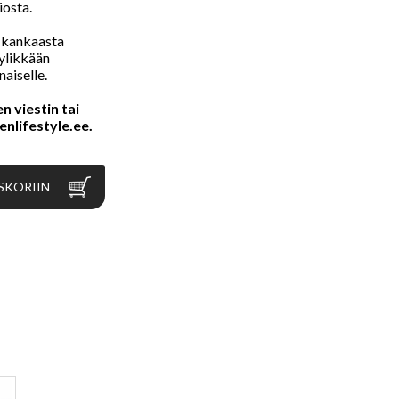
iosta.
 kankaasta
yylikkään
naiselle.
n viestin tai
nlifestyle.ee
.
SKORIIN