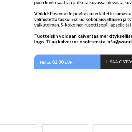
puun kuvio saattaa poiketa kuvassa olevasta kuv
Vinkki:
Puvuntakin povitaskuun laitettu samasta
valmistettu taskuliina luo kokonaisvaltaisen ja t
vaikutelman. S-kokoinen rusetti sopii lapselle tai 
Tuotteisiin voidaan kaivertaa merkityksellise
logo. Tilaa kaiverrus osoitteesta
info@woode
82,00
LISÄÄ OSTO
Hinta:
EUR