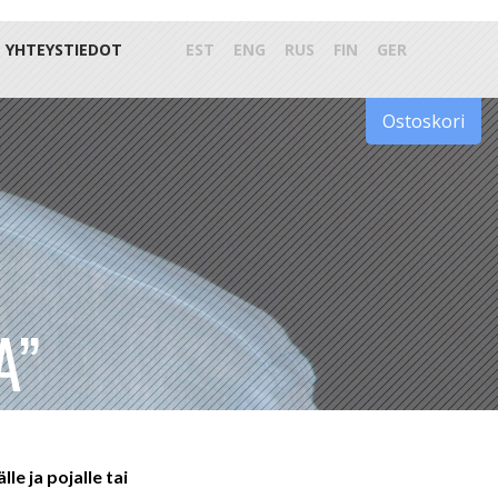
YHTEYSTIEDOT
EST
ENG
RUS
FIN
GER
Ostoskori
A”
le ja pojalle tai