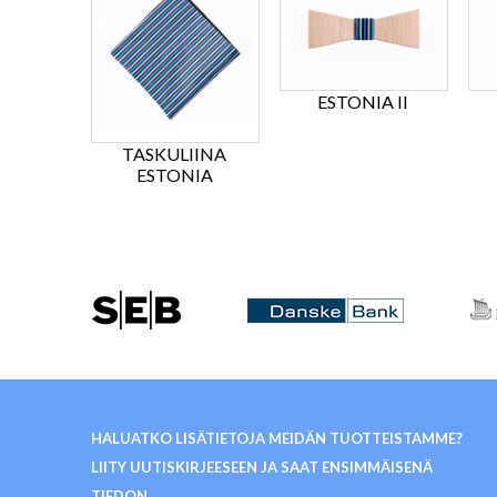
ESTONIA II
TASKULIINA
ESTONIA
HALUATKO LISÄTIETOJA MEIDÄN TUOTTEISTAMME?
LIITY UUTISKIRJEESEEN JA SAAT ENSIMMÄISENÄ
TIEDON.