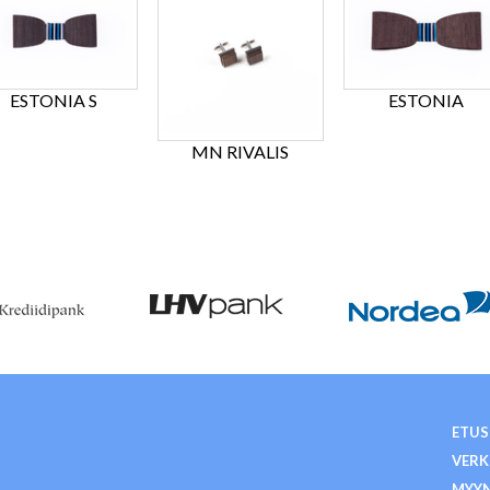
ESTONIA S
ESTONIA
MN RIVALIS
ETUS
VER
MYY