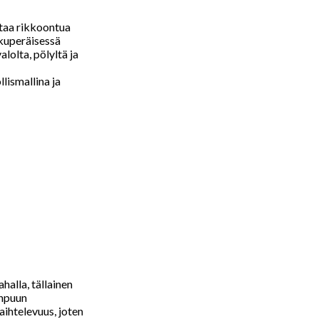
ttaa rikkoontua
lkuperäisessä
alolta, pölyltä ja
lismallina ja
halla, tällainen
onpuun
aihtelevuus, joten