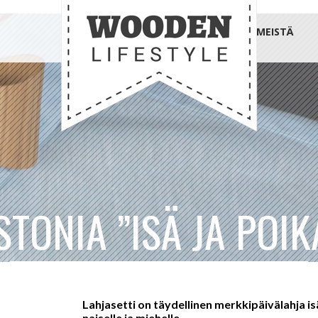
MEISTÄ
STONIA ”ISÄ JA POIK
Lahjasetti on täydellinen merkkipäivälahja isäl
naiselle ja miehelle.