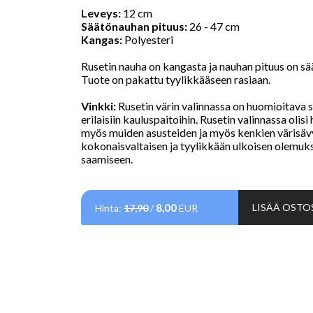
Leveys:
12 cm
Säätönauhan pituus:
26 - 47 cm
Kangas:
Polyesteri
Rusetin nauha on kangasta ja nauhan pituus on sä
Tuote on pakattu tyylikkääseen rasiaan.
Vinkki:
Rusetin värin valinnassa on huomioitava 
erilaisiin kauluspaitoihin. Rusetin valinnassa olis
myös muiden asusteiden ja myös kenkien värisäv
kokonaisvaltaisen ja tyylikkään ulkoisen olemuk
saamiseen.
8,00
LISÄÄ OSTO
Hinta:
17,90
/
EUR