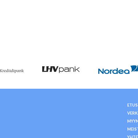
ETUS
VER
MYY
MEIS
YHTE