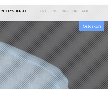
YHTEYSTIEDOT
EST
ENG
RUS
FIN
GER
Ostoskori