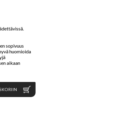
ädettävissä.
sen sopivuus
i hyvä huomioida
yjä
sen aikaan
SKORIIN