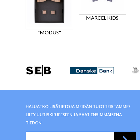
MARCEL KIDS
"MODUS"
HALUATKO LISÄTIETOJA MEIDÄN TUOTTEISTAMME?
LIITY UUTISKIRJEESEEN JA SAAT ENSIMMÄISENÄ
TIEDON.