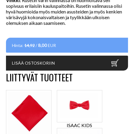
Vinkki:
Rusetin värin valinnassa on huomioitava sen
sopivuus erilaisiin kauluspaitoihin. Rusetin valinnassa olisi
hyvä huomioida myös muiden asusteiden ja myös kenkien
värisävyjä kokonaisvaltaisen ja tyylikkään ulkoisen
olemuksen aikaan saamiseen.
8,00
Hinta:
14,92
/
EUR
LISÄÄ OSTOSKORIIN
LIITTYVÄT TUOTTEET
ISAAC KIDS