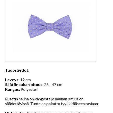
Tuotetiedot:
Leveys:
12 cm
Säätönauhan pituus:
26 - 47 cm
Kangas:
Polyesteri
Rusetin nauha on kangasta ja nauhan pituus on
säädettävissä. Tuote on pakattu tyylikkääseen rasiaan.