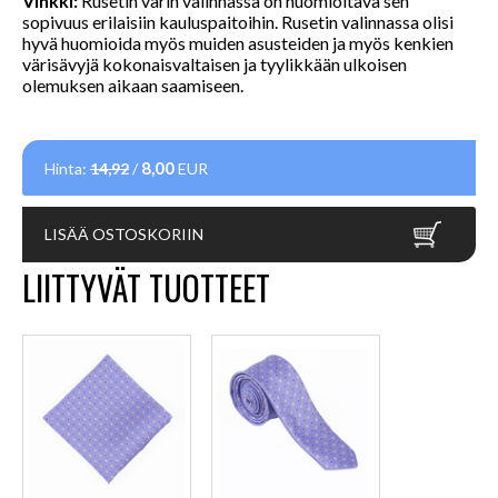
Vinkki:
Rusetin värin valinnassa on huomioitava sen
sopivuus erilaisiin kauluspaitoihin. Rusetin valinnassa olisi
hyvä huomioida myös muiden asusteiden ja myös kenkien
värisävyjä kokonaisvaltaisen ja tyylikkään ulkoisen
olemuksen aikaan saamiseen.
8,00
Hinta:
14,92
/
EUR
LISÄÄ OSTOSKORIIN
LIITTYVÄT TUOTTEET