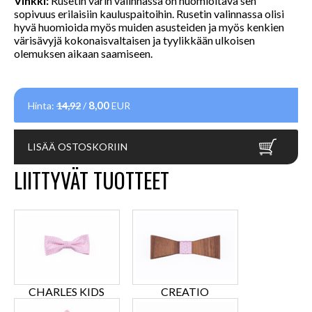
Vinkki:
Rusetin värin valinnassa on huomioitava sen
sopivuus erilaisiin kauluspaitoihin. Rusetin valinnassa olisi
hyvä huomioida myös muiden asusteiden ja myös kenkien
värisävyjä kokonaisvaltaisen ja tyylikkään ulkoisen
olemuksen aikaan saamiseen.
8,00
Hinta:
14,92
/
EUR
LISÄÄ OSTOSKORIIN
LIITTYVÄT TUOTTEET
CHARLES KIDS
CREATIO